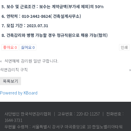
5. 보수 및 근로조건 : 보수는 계약금액(부가세 제외)의 50%
6. 연락처 : 010-2442-8624( 건축설계사무소)
7. 모집 기간 : 2023.07.31
8. 건축감리와 병행 가능할 경우 정규직원으로 채용 가능(협의)
좋아요
0
싫어요
0
인쇄
«
석면해체 감리원 일반 구합니다.
석면감리직 구직
»
목록보기
Powered by KBoard
사단법인 한국석면감리협회 │ 고유번호 : 220-82-11257 │ 전화번호 :
1644-3731
우편물 수령처 : 서울특별시 강서구 마곡중앙1로 10 한일노벨리아타워