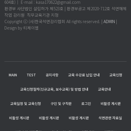
604호)│ E-mail : kasa170622@gmail.com
환경부 사단법인 설립허가 제523호 | 환경부공고 제2020-712호 석면해체
작업 감리원 직무교육기관 지정
Copyright ⓒ (사)한국석면감리협회 All rights reserved. |
ADMIN
|
Design by 티제이웹
MAIN
TEST
공지사항
교육 수강료 납입 안내
교육신청
교육신청절차(신규교육, 보수교육) 및 방법 안내
교육안내
교육일정 및 교육신청
구인 및 구직란
로그인
비활성 게시판
비활성 게시판
비활성 게시판
비활성 게시판
석면관련 자료실