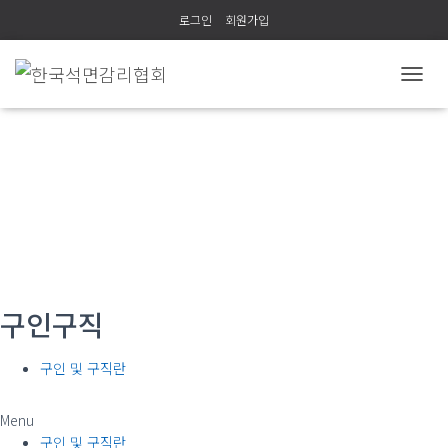
로그인
회원가입
내
비
게
이
션
(사)한국석면감리협회
토
글
구인구직
구인 및 구직란
Menu
구인 및 구직란