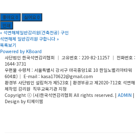
좋아요
0
싫어요
0
인쇄
«
석면해체일반감리원(건축전공) 구인
석면해체 일반감리원 구합니다
»
목록보기
Powered by KBoard
사단법인 한국석면감리협회 │ 고유번호 : 220-82-11257 │ 전화번호 :
1644-3731
우편물 수령처 : 서울특별시 강서구 마곡중앙1로 10 한일노벨리아타워
604호)│ E-mail : kasa170622@gmail.com
환경부 사단법인 설립허가 제523호 | 환경부공고 제2020-712호 석면해
체작업 감리원 직무교육기관 지정
Copyright ⓒ (사)한국석면감리협회 All rights reserved. |
ADMIN
|
Design by 티제이웹