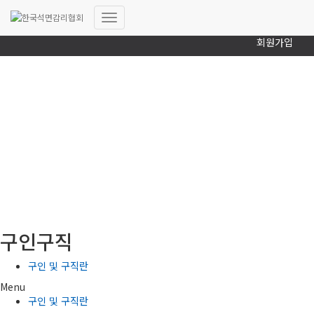
로그인
내
회원가입
비
게
이
션
토
글
(사)한국석면감리협회
구인구직
구인 및 구직란
Menu
구인 및 구직란