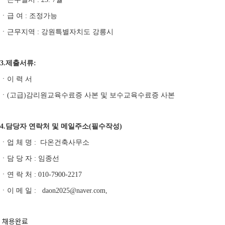
ㆍ급 여 : 조정가능
ㆍ근무지역 : 강원특별자치도 강릉시
3.제출서류:
ㆍ이 력 서
ㆍ(고급)감리원교육수료증 사본 및 보수교육수료증 사본
4.담당자 연락처 및 메일주소(필수작성)
ㆍ업 체 명 : 다온건축사무소
ㆍ담 당 자 : 임종선
ㆍ연 락 처 : 010-7900-2217
ㆍ이 메 일 : daon2025@naver.com,
채용완료