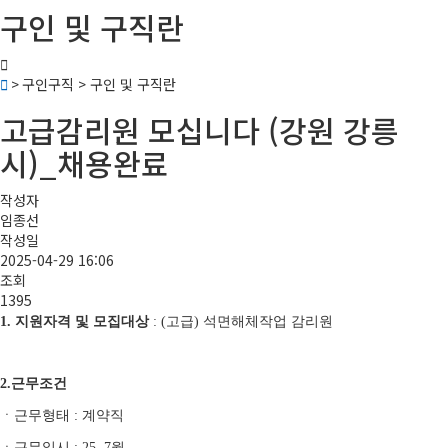
구인 및 구직란
> 구인구직 > 구인 및 구직란
고급감리원 모십니다 (강원 강릉
시)_채용완료
작성자
임종선
작성일
2025-04-29 16:06
조회
1395
1. 지원자격 및 모집대상
: (고급) 석면해체작업 감리원
2.근무조건
ㆍ근무형태 : 계약직
ㆍ근무일시 : 25. 7월