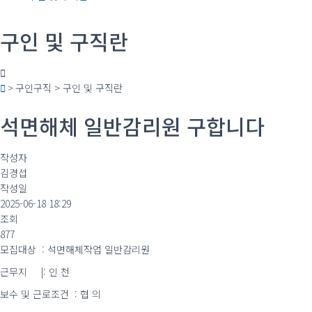
구인 및 구직란
> 구인구직 > 구인 및 구직란
석면해체 일반감리원 구합니다
작성자
김경섭
작성일
2025-06-18 18:29
조회
877
모집대상 : 석면해체작업 일반감리원
근무지 |: 인 천
보수 및 근로조건 : 협 의