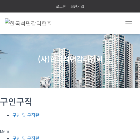
로그인
회원가입
내
비
게
이
션
(사)한국석면감리협회
토
글
구인구직
구인 및 구직란
Menu
구인 및 구직란