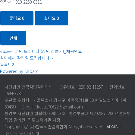
연락처 : 010-2260-0311
좋아요
0
싫어요
0
인쇄
«
고급감리원 모십니다 (강원 강릉시)_채용완료
석면해체 감리원 모집합니다.
»
목록보기
Powered by KBoard
사단법인 한국석면감리협회 │ 고유번호 : 220-82-11257 │ 전화번호 :
1644-3731
우편물 수령처 : 서울특별시 강서구 마곡중앙1로 10 한일노벨리아타워
604호)│ E-mail : kasa170622@gmail.com
환경부 사단법인 설립허가 제523호 | 환경부공고 제2020-712호 석면해체
작업 감리원 직무교육기관 지정
Copyright ⓒ (사)한국석면감리협회 All rights reserved. |
ADMIN
|
Design by 티제이웹