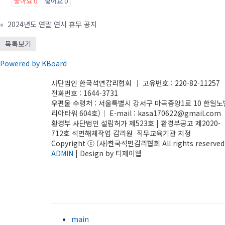
좋아요
0
싫어요
0
«
2024년도 연말 연시 휴무 공지
목록보기
Powered by KBoard
사단법인 한국석면감리협회 │ 고유번호 : 220-82-11257 
전화번호 : 1644-3731
우편물 수령처 : 서울특별시 강서구 마곡중앙1로 10 한일노
리아타워 604호)│ E-mail : kasa170622@gmail.com
환경부 사단법인 설립허가 제523호 | 환경부공고 제2020-
712호 석면해체작업 감리원 직무교육기관 지정
Copyright ⓒ (사)한국석면감리협회 All rights reserved.
ADMIN
| Design by 티제이웹
main