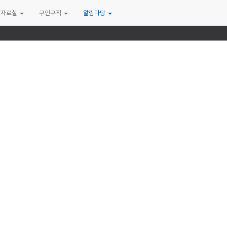
자료실
구인구직
알림마당
(사)한국석면감리협회