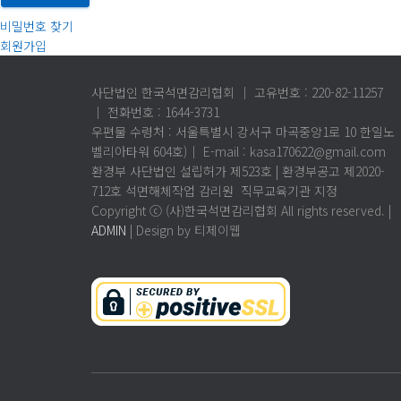
비밀번호 찾기
회원가입
사단법인 한국석면감리협회 │ 고유번호 : 220-82-11257
│ 전화번호 : 1644-3731
우편물 수령처 : 서울특별시 강서구 마곡중앙1로 10 한일노
벨리아타워 604호)│ E-mail : kasa170622@gmail.com
환경부 사단법인 설립허가 제523호 | 환경부공고 제2020-
712호 석면해체작업 감리원 직무교육기관 지정
Copyright ⓒ (사)한국석면감리협회 All rights reserved. |
ADMIN
| Design by 티제이웹