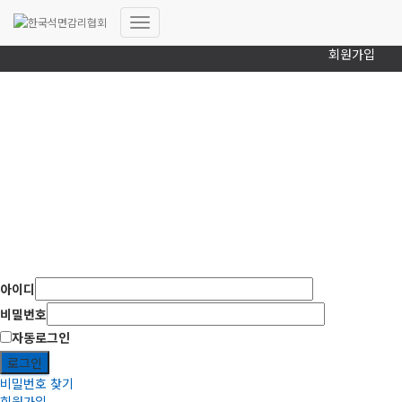
로그인
내
회원가입
비
게
이
션
토
글
(사)한국석면감리협회
아이디
비밀번호
자동로그인
로그인
비밀번호 찾기
회원가입