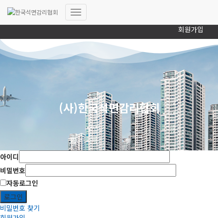
로그인
내
회원가입
비
게
이
션
토
글
(사)한국석면감리협회
아이디
비밀번호
자동로그인
로그인
비밀번호 찾기
회원가입