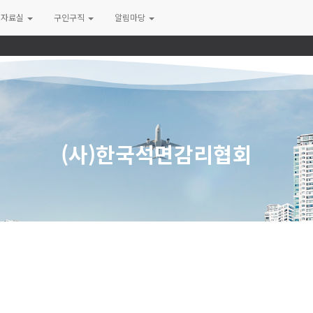
자료실
구인구직
알림마당
(사)한국석면감리협회