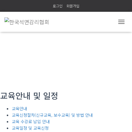
로그인
회원가입
내
비
게
이
션
(사)한국석면감리협회
토
글
교육안내 및 일정
교육안내
교육신청절차(신규교육, 보수교육) 및 방법 안내
교육 수강료 납입 안내
교육일정 및 교육신청