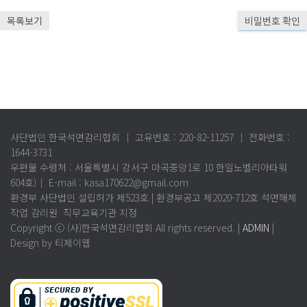
목록보기
비밀번호 확인
사단법인 한국석면감리협회 │ 고유번호 : 220-82-11257 │ 전화번호 :
1644-3731
우편물 수령처 : 서울특별시 강서구 마곡중앙1로 10 한일노벨리아타워
604호)│ E-mail : kasa170622@gmail.com
환경부 사단법인 설립허가 제523호 | 환경부공고 제2020-712호 석면해체
작업 감리원 직무교육기관 지정
Copyright ⓒ (사)한국석면감리협회 All rights reserved. |
ADMIN
|
Design by 티제이웹