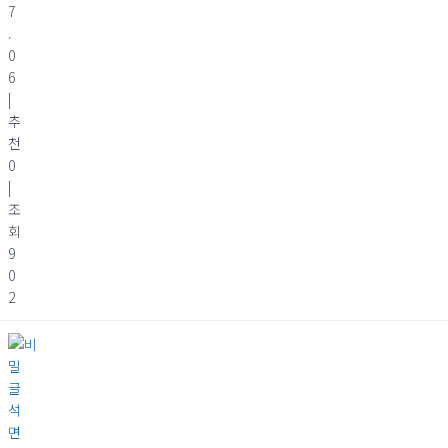
7
.
0
6
|
추
천
0
|
조
회
9
0
2
석
면