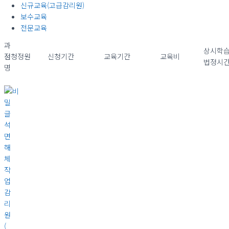
신규교육(고급감리원)
보수교육
전문교육
과
상시학
정
신청정원
신청기간
교육기간
교육비
법정시
명
석
면
해
체
작
업
감
리
원
(