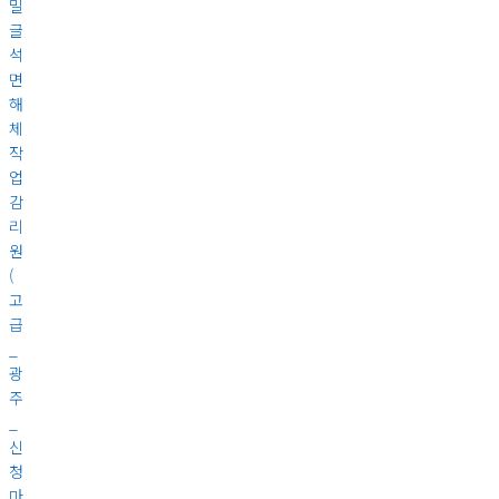
석
면
해
체
작
업
감
리
원
(
고
급
_
광
주
_
신
청
마