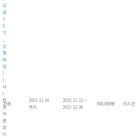
고
급
1
0
기
_
신
청
마
감
)
(
사
)
한
2021-11-16
2021-11-22 ~
25명
500,000원
35시간
국
까지
2021-11-26
석
면
감
리