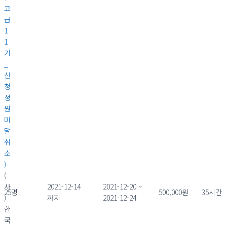
고
급
1
1
기
_
신
청
정
원
미
달
취
소
)
(
사
2021-12-14
2021-12-20 ~
25명
500,000원
35시간
)
까지
2021-12-24
한
국