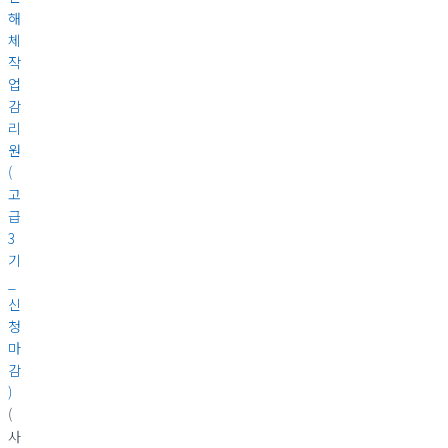
해
체
작
업
감
리
원
(
고
급
3
기
_
신
청
마
감
)
(
사