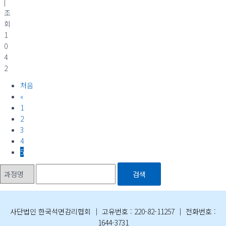
|
조
회
1
0
4
2
처음
«
1
2
3
4
5
검색
사단법인 한국석면감리협회 │ 고유번호 : 220-82-11257 │ 전화번호 :
1644-3731