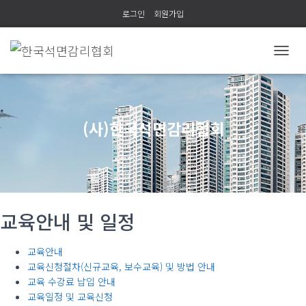
로그인
회원가입
내
비
게
이
션
(사)한국석면감리협회
토
글
교육안내 및 일정
교육안내
교육신청절차(신규교육, 보수교육) 및 방법 안내
교육 수강료 납입 안내
교육일정 및 교육신청