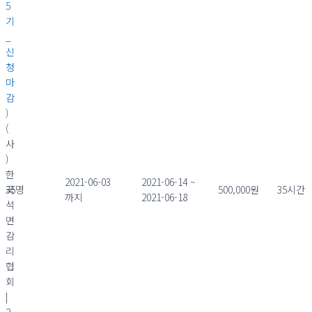
5
기
_
신
청
마
감
)
(
사
)
한
2021-06-03
2021-06-14 ~
국
35명
500,000원
35시간
까지
2021-06-18
석
면
감
리
협
회
|