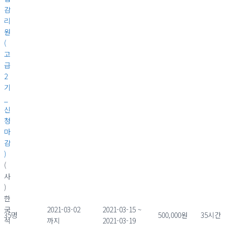
감
리
원
(
고
급
2
기
_
신
청
마
감
)
(
사
)
한
국
2021-03-02
2021-03-15 ~
35명
500,000원
35시간
석
까지
2021-03-19