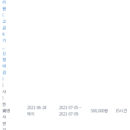
리
원
(
고
급
6
기
_
신
청
마
감
)
(
사
)
한
2021-06-28
2021-07-05 ~
국
35명
500,000원
35시간
까지
2021-07-09
석
면
감