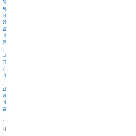
해
체
작
업
감
리
원
(
고
급
7
기
_
신
청
마
감
)
(
사
)