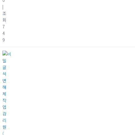
0
|
조
회
7
4
9
석
면
해
체
작
업
감
리
원
(