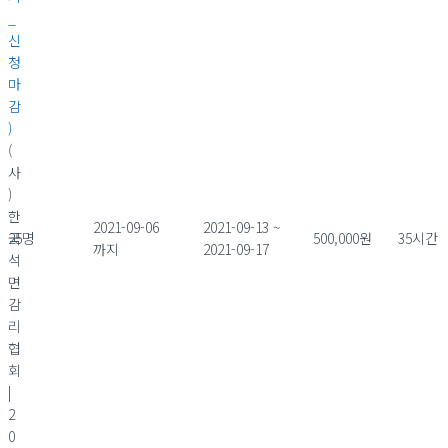
_
신
청
마
감
)
(
사
)
한
2021-09-06
2021-09-13 ~
국
25명
500,000원
35시간
까지
2021-09-17
석
면
감
리
협
회
|
2
0