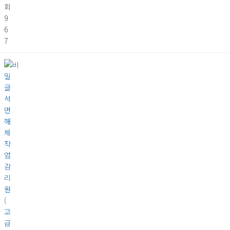
회
9
6
7
석
면
해
체
작
업
감
리
원
(
고
급