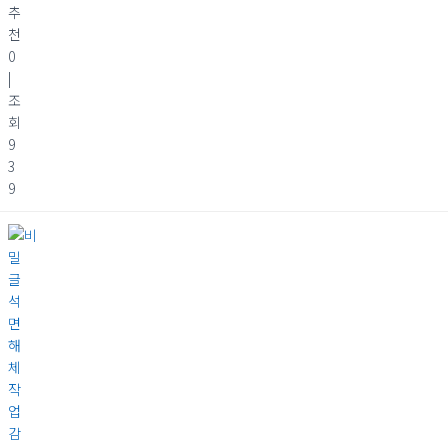
추
천
0
|
조
회
9
3
9
석
면
해
체
작
업
감