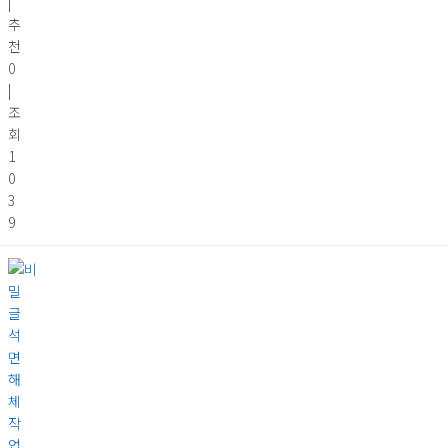
|
추
천
0
|
조
회
1
0
3
9
석
면
해
체
작
업