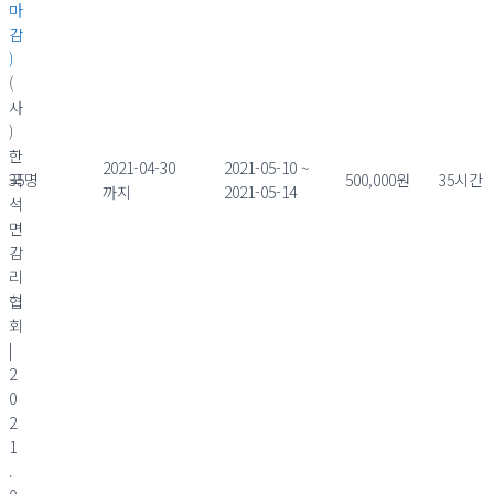
마
감
)
(
사
)
한
2021-04-30
2021-05-10 ~
국
35명
500,000원
35시간
까지
2021-05-14
석
면
감
리
협
회
|
2
0
2
1
.