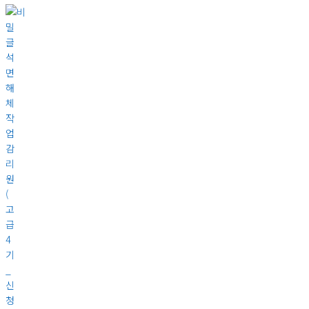
석
면
해
체
작
업
감
리
원
(
고
급
4
기
_
신
청