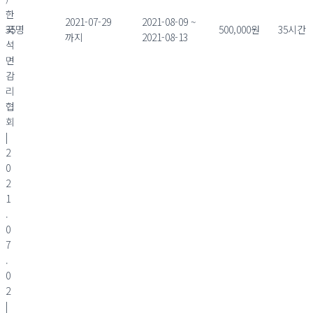
한
2021-07-29
2021-08-09 ~
국
35명
500,000원
35시간
까지
2021-08-13
석
면
감
리
협
회
|
2
0
2
1
.
0
7
.
0
2
|