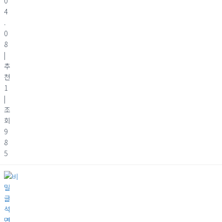
0
4
.
0
8
|
추
천
1
|
조
회
9
8
5
석
면