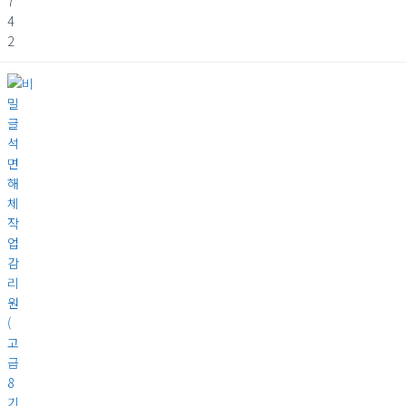
7
4
2
석
면
해
체
작
업
감
리
원
(
고
급
8
기