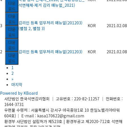
다운
석면해체·제거 감리 매뉴얼_2021)
로드
다운
로드
감리인 등록 업무처리 매뉴얼(201203)
3
KOR
2021.02.08
(별첨 2, 별첨 3)
다운
로드
다운
로드
2
감리인 등록 업무처리 매뉴얼(201203)
KOR
2021.02.08
다운
로드
1
2
»
마지막
Powered by KBoard
사단법인 한국석면감리협회 │ 고유번호 : 220-82-11257 │ 전화번호 :
1644-3731
우편물 수령처 : 서울특별시 강서구 마곡중앙1로 10 한일노벨리아타워
604호)│ E-mail : kasa170622@gmail.com
환경부 사단법인 설립허가 제523호 | 환경부공고 제2020-712호 석면해