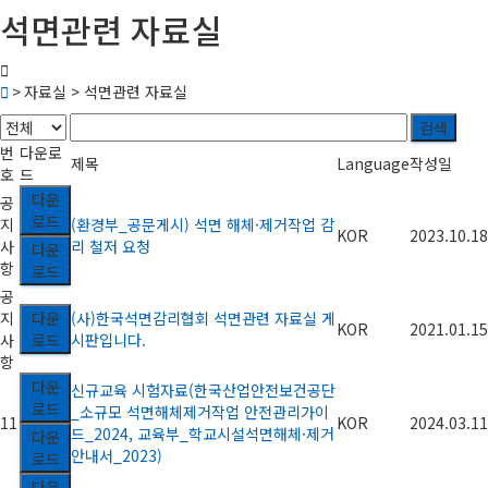
석면관련 자료실
> 자료실 > 석면관련 자료실
검색
번
다운로
제목
Language
작성일
호
드
다운
공
로드
지
(환경부_공문게시) 석면 해체·제거작업 감
KOR
2023.10.18
사
리 철저 요청
다운
항
로드
공
지
다운
(사)한국석면감리협회 석면관련 자료실 게
KOR
2021.01.15
사
로드
시판입니다.
항
다운
신규교육 시험자료(한국산업안전보건공단
로드
_소규모 석면해체제거작업 안전관리가이
11
KOR
2024.03.11
드_2024, 교육부_학교시설석면해체·제거
다운
안내서_2023)
로드
다운