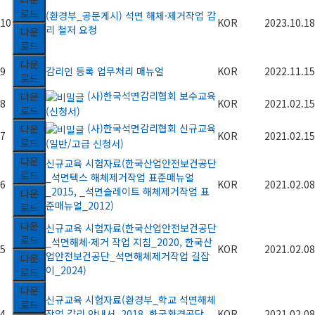
로드
(환경부_공문게시) 석면 해체·제거작업 감
10
KOR
2023.10.18
리 철저 요청
다운
로드
다운
9
감리인 등록 업무처리 매뉴얼
KOR
2022.11.15
로드
(사)한국석면감리협회 보수교육
다운
8
KOR
2021.02.15
로드
(신청서)
(사)한국석면감리협회 신규교육
다운
7
KOR
2021.02.15
로드
(일반/고급 신청서)
다운
신규교육 시험자료(한국산업안전보건공단
로드
_석면텍스 해체제거작업 표준매뉴얼
6
KOR
2021.02.08
_2015, _석면슬레이트 해체제거작업 표
다운
준매뉴얼_2012)
로드
다운
신규교육 시험자료(한국산업안전보건공단
로드
_석면해체·제거 작업 지침_2020, 한국산
5
KOR
2021.02.08
업안전보건공단_석면해체제거작업 길잡
다운
이_2024)
로드
다운
신규교육 시험자료(환경부_학교 석면해체
로드
4
작업 감리 안내서_2018, 한국환경공단_
KOR
2021.02.08