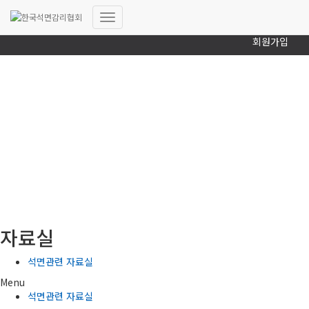
로그인
내
회원가입
비
게
이
션
토
글
(사)한국석면감리협회
자료실
석면관련 자료실
Menu
석면관련 자료실