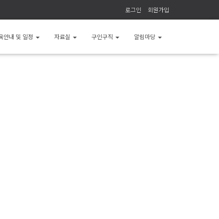
로그인
회원가입
육안내 및 일정
자료실
구인구직
알림마당