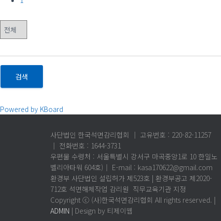
1
검색
Powered by KBoard
사단법인 한국석면감리협회 │ 고유번호 : 220-82-11257
│ 전화번호 : 1644-3731
우편물 수령처 : 서울특별시 강서구 마곡중앙1로 10 한일노
벨리아타워 604호)│ E-mail : kasa170622@gmail.com
환경부 사단법인 설립허가 제523호 | 환경부공고 제2020-
712호 석면해체작업 감리원 직무교육기관 지정
Copyright ⓒ (사)한국석면감리협회 All rights reserved. |
ADMIN
| Design by 티제이웹