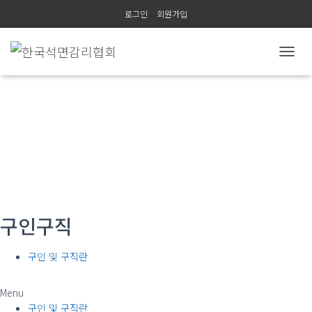
로그인
회원가입
내
비
게
이
션
(사)한국석면감리협회
토
글
구인구직
구인 및 구직란
Menu
구인 및 구직란