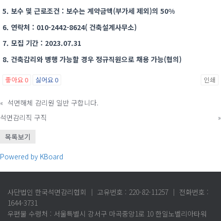
5. 보수 및 근로조건 : 보수는 계약금액(부가세 제외)의 50%
6. 연락처 : 010-2442-8624( 건축설계사무소)
7. 모집 기간 : 2023.07.31
8. 건축감리와 병행 가능할 경우 정규직원으로 채용 가능(협의)
좋아요
0
싫어요
0
인쇄
«
석면해체 감리원 일반 구합니다.
석면감리직 구직
»
목록보기
Powered by KBoard
사단법인 한국석면감리협회 │ 고유번호 : 220-82-11257 │ 전화번호 :
1644-3731
우편물 수령처 : 서울특별시 강서구 마곡중앙1로 10 한일노벨리아타워