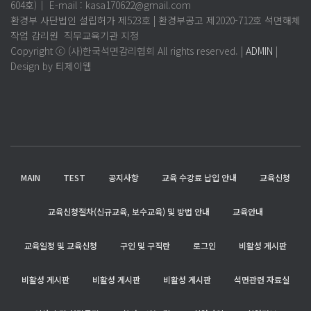
604호)│ E-mail : kasa170622@gmail.com
환경부 사단법인 설립허가 제523호 | 환경부공고 제2020-712호 석면해체
작업 감리원 직무교육기관 지정
Copyright ⓒ (사)한국석면감리협회 All rights reserved. |
ADMIN
|
Design by 티제이웹
MAIN
TEST
공지사항
교육 수강료 납입 안내
교육신청
교육신청절차(신규교육, 보수교육) 및 방법 안내
교육안내
교육일정 및 교육신청
구인 및 구직란
로그인
비활성 게시판
비활성 게시판
비활성 게시판
비활성 게시판
석면관련 자료실