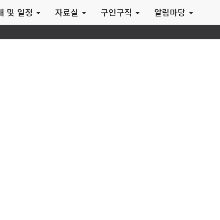
내 및 일정
자료실
구인구직
알림마당
(사)한국석면감리협회