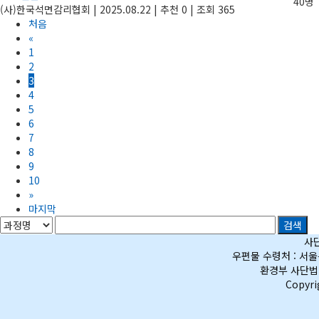
40명
(사)한국석면감리협회
|
2025.08.22
|
추천 0
|
조회 365
처음
«
1
2
3
4
5
6
7
8
9
10
»
마지막
검색
사단
우편물 수령처 : 서울특
환경부 사단법인
Copyr