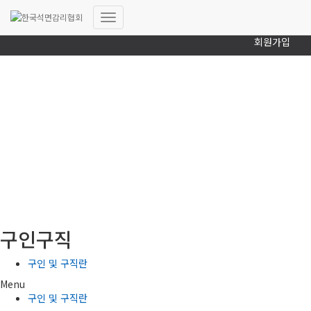
로그인
내
회원가입
비
게
이
션
토
글
(사)한국석면감리협회
구인구직
구인 및 구직란
Menu
구인 및 구직란