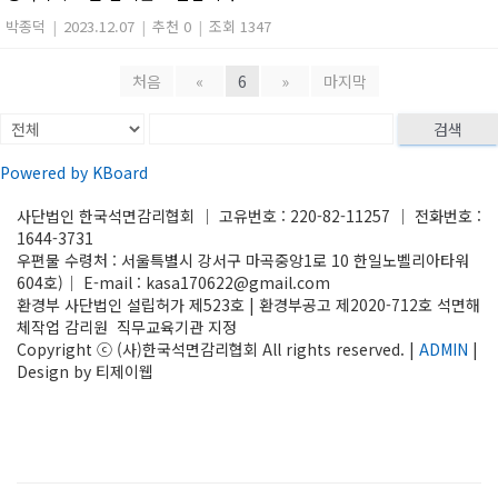
박종덕
|
2023.12.07
|
추천 0
|
조회 1347
처음
«
6
»
마지막
검색
Powered by KBoard
사단법인 한국석면감리협회 │ 고유번호 : 220-82-11257 │ 전화번호 :
1644-3731
우편물 수령처 : 서울특별시 강서구 마곡중앙1로 10 한일노벨리아타워
604호)│ E-mail : kasa170622@gmail.com
환경부 사단법인 설립허가 제523호 | 환경부공고 제2020-712호 석면해
체작업 감리원 직무교육기관 지정
Copyright ⓒ (사)한국석면감리협회 All rights reserved. |
ADMIN
|
Design by 티제이웹