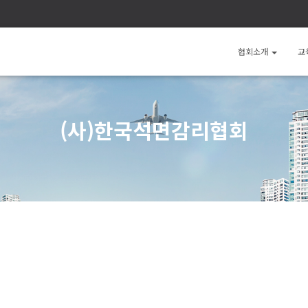
협회소개
교
(사)한국석면감리협회