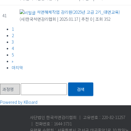
석면해체작업 감리원(2025년 고급 2기_대면교육)
41
(사)한국석면감리협회
|
2025.01.17
|
추천 0
|
조회 352
1
2
3
4
5
»
마지막
검색
Powered by KBoard
사단법인 한국석면감리협회 │ 고유번호 : 220-82-11257
│ 전화번호 : 1644-3731
우편물 수령처 : 서울특별시 강서구 마곡중앙1로 10 한일노